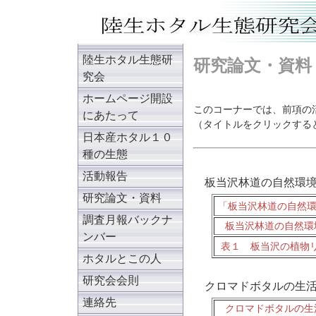
陸生ホタル生態研
研究論文・資料
究会
ホームページ開設
このコーナーでは、前項の
にあたって
（タイトルをクリックする
日本産ホタル１０
種の生態
活動報告
板当沢林道の自然環境
研究論文・資料
「板当沢林道の自然
調査月報バックナ
板当沢林道の自然環
ンバー
表１ 板当沢の植物
ホタルとこの人
研究会会則
クロマドボタルの生活
連絡先
クロマドボタルの生