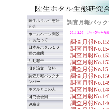
陸生ホタル生態研
調査月報バック
究会
2011.2.26 1号～5号
ホームページ開設
にあたって
調査月報No.1
日本産ホタル１０
調査月報No.1
種の生態
調査月報No.1
活動報告
調査月報No.1
調査月報No.1
研究論文・資料
調査月報No.1
調査月報バックナ
調査月報No.1
ンバー
調査月報No.14
ホタルとこの人
調査月報No.14
研究会会則
調査月報No.14
連絡先